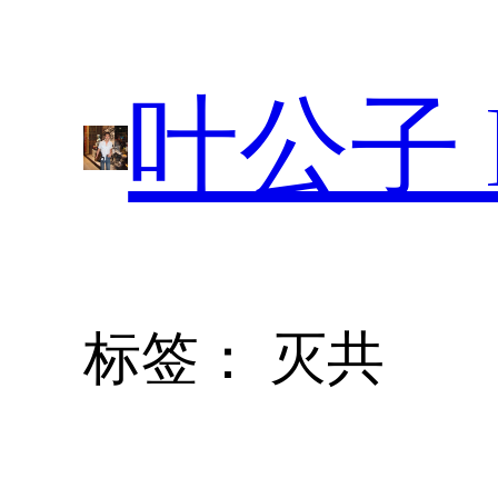
跳
至
叶公子 P
内
容
标签：
灭共