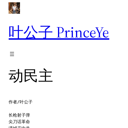
跳
至
内
叶公子 PrinceYe
容
动民主
作者/叶公子

长枪射子弹

尖刀话革命
