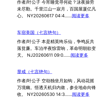
作者/叶公子 今宵睡觉寻何处？泳夜操劳
未尽勤。千里江山一寂月，百国屋厦亿凡
：
心。 NY20260617 04:4……
阅读更多
永
夜
车宿美国（七言绝句）
（七
作者/叶公子 本是精英绔乐仙，争鸣反共
言
落贫廉。车泊半夜惊雷响，革命明朝欲变
绝
：
天。 NJ20260611 09:0……
阅读更多
句）
车
宿
显戒（七言绝句）
美
作者/叶公子 空劫独坐月如钩，风动花摇
国
万境幽。悟透天机归内敛，参全地命向锋
（七
：
收。 NY20260530 14:3……
阅读更多
言
显
绝
戒