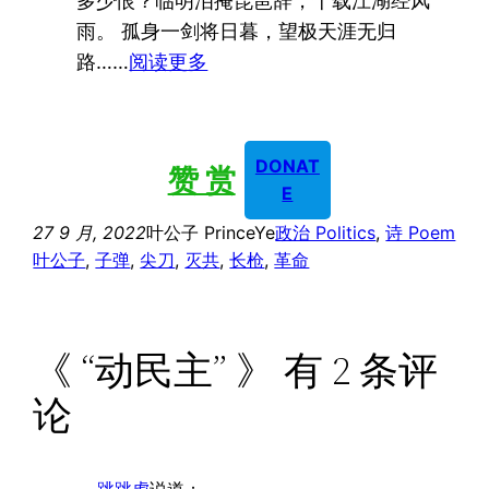
多少恨？临明泪掩琵琶辞，十载江湖经风
绝
雨。 孤身一剑将日暮，望极天涯无归
句）
：
路……
阅读更多
宋
词：
玉
DONAT
赞 赏
楼
E
春
27 9 月, 2022
叶公子 PrinceYe
政治 Politics
, 
诗 Poem
叶公子
, 
子弹
, 
尖刀
, 
灭共
, 
长枪
, 
革命
《 “动民主” 》 有 2 条评
论