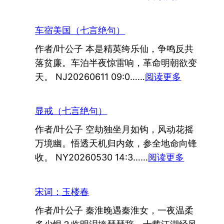
永
夜
车宿美国（七言绝句）
（七
作者/叶公子 本是精英绔乐仙，争鸣反共
言
落贫廉。车泊半夜惊雷响，革命明朝欲变
绝
：
天。 NJ20260611 09:0……
阅读更多
句）
车
宿
显戒（七言绝句）
美
作者/叶公子 空劫独坐月如钩，风动花摇
国
万境幽。悟透天机归内敛，参全地命向锋
（七
：
收。 NY20260530 14:3……
阅读更多
言
显
绝
戒
句）
宋词：玉楼春
（七
作者/叶公子 秦淮晚遇秦淮女，一夜温柔
言