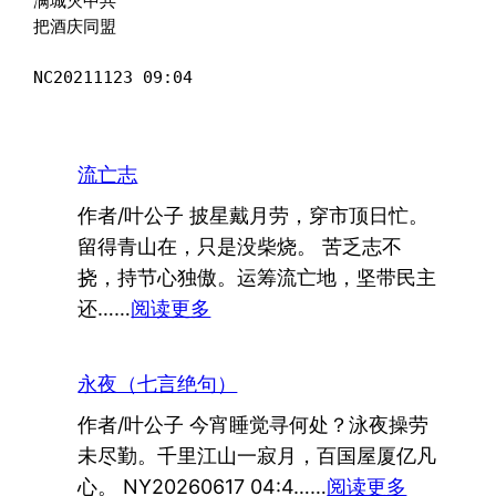
满城灭中共

把酒庆同盟

NC20211123 09:04
流亡志
作者/叶公子 披星戴月劳，穿市顶日忙。
留得青山在，只是没柴烧。 苦乏志不
挠，持节心独傲。运筹流亡地，坚带民主
：
还……
阅读更多
流
亡
永夜（七言绝句）
志
作者/叶公子 今宵睡觉寻何处？泳夜操劳
未尽勤。千里江山一寂月，百国屋厦亿凡
：
心。 NY20260617 04:4……
阅读更多