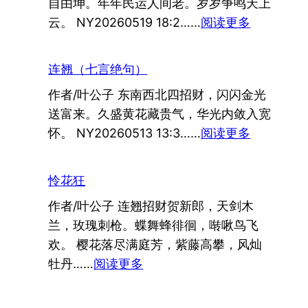
自由坤。年年民运人间老。岁岁争鸣天上
不
：
云。 NY20260519 18:2……
阅读更多
慌
守
（七
恒
言
连翘（七言绝句）
（七
绝
作者/叶公子 东南西北四招财，闪闪金光
言
句）
送富来。久盛黄花藏贵气，华光内敛入宽
绝
：
怀。 NY20260513 13:3……
阅读更多
句）
连
翘
怜花狂
（七
作者/叶公子 连翘招财贺新郎，天剑木
言
兰，玫瑰刺枪。蝶舞蜂徘徊，啭啾鸟飞
绝
欢。 樱花落尽满庭芳，紫藤高攀，风灿
句）
：
牡丹……
阅读更多
怜
花