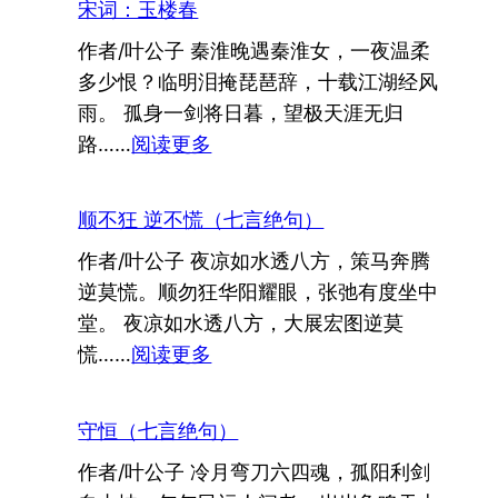
句）
宋词：玉楼春
（七
作者/叶公子 秦淮晚遇秦淮女，一夜温柔
言
多少恨？临明泪掩琵琶辞，十载江湖经风
绝
雨。 孤身一剑将日暮，望极天涯无归
句）
：
路……
阅读更多
宋
词：
顺不狂 逆不慌（七言绝句）
玉
作者/叶公子 夜凉如水透八方，策马奔腾
楼
逆莫慌。顺勿狂华阳耀眼，张弛有度坐中
春
堂。 夜凉如水透八方，大展宏图逆莫
：
慌……
阅读更多
顺
不
守恒（七言绝句）
狂
作者/叶公子 冷月弯刀六四魂，孤阳利剑
逆