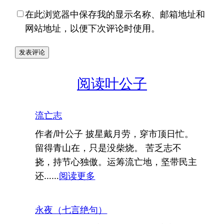
在此浏览器中保存我的显示名称、邮箱地址和
网站地址，以便下次评论时使用。
阅读叶公子
流亡志
作者/叶公子 披星戴月劳，穿市顶日忙。
留得青山在，只是没柴烧。 苦乏志不
挠，持节心独傲。运筹流亡地，坚带民主
：
还……
阅读更多
流
亡
永夜（七言绝句）
志