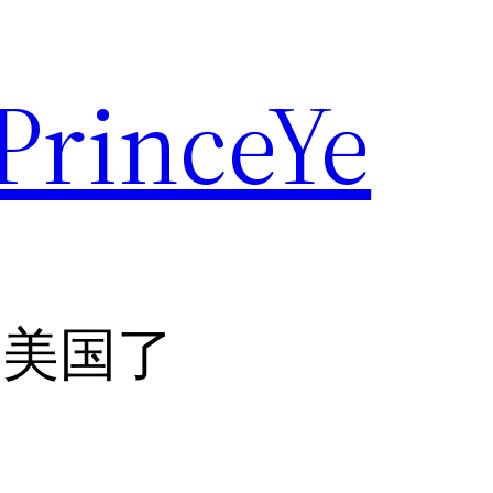
rinceYe
到美国了