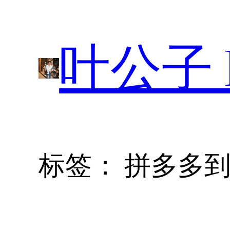
跳
至
叶公子 P
内
容
标签：
拼多多