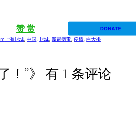
赞 赏
DONATE
em
上海封城
, 
中国
, 
封城
, 
新冠病毒
, 
疫情
, 
白大褂
！”》 有 1 条评论