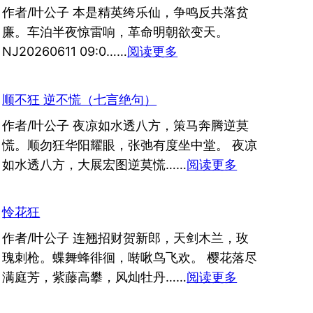
作者/叶公子 本是精英绔乐仙，争鸣反共落贫
廉。车泊半夜惊雷响，革命明朝欲变天。
：
NJ20260611 09:0……
阅读更多
车
宿
顺不狂 逆不慌（七言绝句）
美
作者/叶公子 夜凉如水透八方，策马奔腾逆莫
国
慌。顺勿狂华阳耀眼，张弛有度坐中堂。 夜凉
（七
：
如水透八方，大展宏图逆莫慌……
阅读更多
言
顺
绝
不
句）
怜花狂
狂
作者/叶公子 连翘招财贺新郎，天剑木兰，玫
逆
瑰刺枪。蝶舞蜂徘徊，啭啾鸟飞欢。 樱花落尽
不
：
满庭芳，紫藤高攀，风灿牡丹……
阅读更多
慌
怜
（七