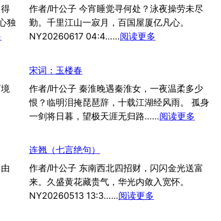
留得
作者/叶公子 今宵睡觉寻何处？泳夜操劳未尽
心独
勤。千里江山一寂月，百国屋厦亿凡心。
：
：
多
NY20260617 04:4……
阅读更多
流
永
亡
夜
宋词：玉楼春
志
（七
万境
作者/叶公子 秦淮晚遇秦淮女，一夜温柔多少
言
恨？临明泪掩琵琶辞，十载江湖经风雨。 孤身
绝
：
一剑将日暮，望极天涯无归路……
阅读更多
句）
宋
词：
连翘（七言绝句）
玉
自由
作者/叶公子 东南西北四招财，闪闪金光送富
楼
来。久盛黄花藏贵气，华光内敛入宽怀。
春
：
NY20260513 13:3……
阅读更多
连