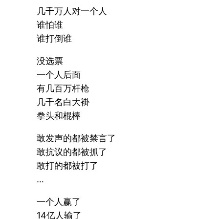
几千万人对一个人
谁怕谁
谁打倒谁
没选票
一个人后面
有几百万杆枪
几千名白大褂
拳头和棍棒
敢发声的都被禁言了
敢抗议的都被抓了
敢打的都被打了
…
一个人赢了
14亿人输了