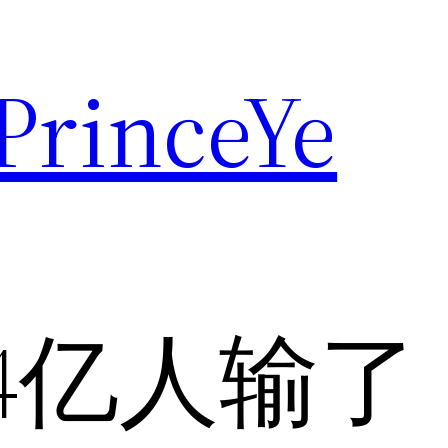
rinceYe
4亿人输了