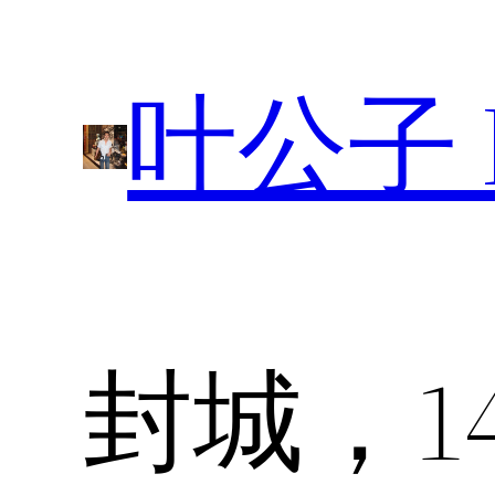
跳
至
叶公子 P
内
容
封城，1