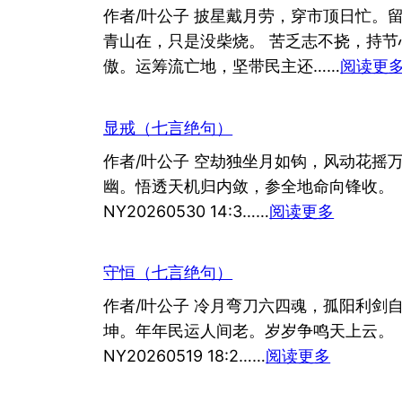
作者/叶公子 披星戴月劳，穿市顶日忙。
青山在，只是没柴烧。 苦乏志不挠，持节
傲。运筹流亡地，坚带民主还……
阅读更
显戒（七言绝句）
作者/叶公子 空劫独坐月如钩，风动花摇
幽。悟透天机归内敛，参全地命向锋收。
：
NY20260530 14:3……
阅读更多
显
戒
守恒（七言绝句）
（七
作者/叶公子 冷月弯刀六四魂，孤阳利剑
言
坤。年年民运人间老。岁岁争鸣天上云。
绝
：
NY20260519 18:2……
阅读更多
句）
守