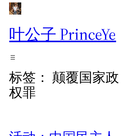
跳
至
内
叶公子 PrinceYe
容
标签：
颠覆国家政
权罪