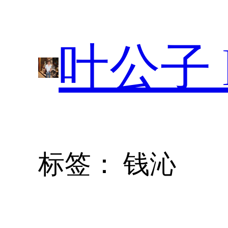
跳
至
叶公子 P
内
容
标签：
钱沁