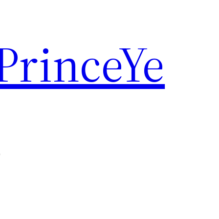
rinceYe
烤