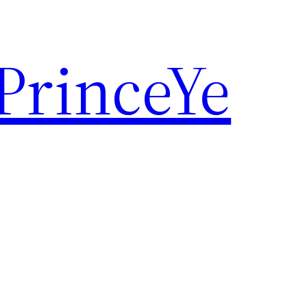
rinceYe
山