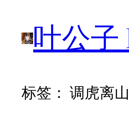
跳
至
叶公子 P
内
容
标签：
调虎离