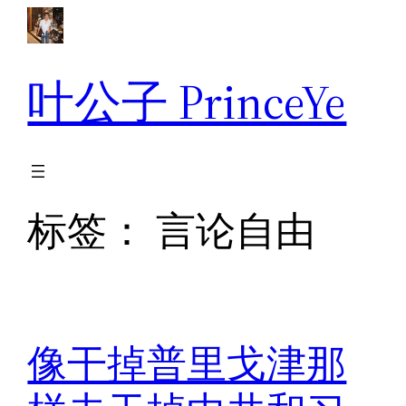
跳
至
内
叶公子 PrinceYe
容
标签：
言论自由
像干掉普里戈津那