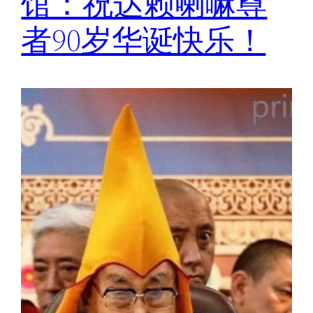
馆：祝达赖喇嘛尊
者90岁华诞快乐！