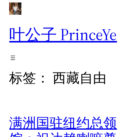
跳
至
内
叶公子 PrinceYe
容
标签：
西藏自由
满洲国驻纽约总领