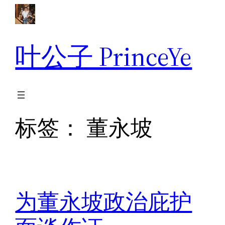
跳
至
内
叶公子 PrinceYe
容
标签：
董永坡
为董永坡政治庇护