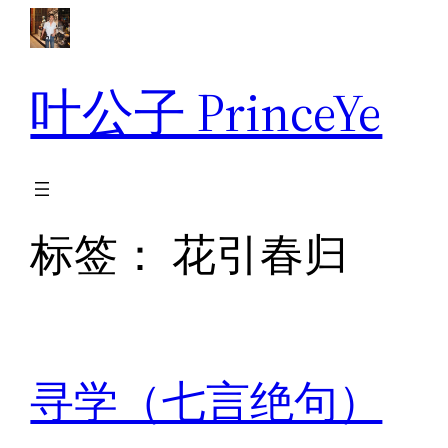
跳
至
内
叶公子 PrinceYe
容
标签：
花引春归
寻学（七言绝句）