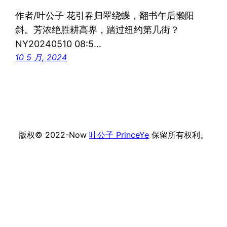
作者/叶公子 花引春归翠绕蝶，翻书午后懒阳
斜。芳浓绝胜耕高界，踏过纽约第几街？
NY20240510 08:5…
10 5 月, 2024
版权© 2022-Now
叶公子 PrinceYe
保留所有权利。