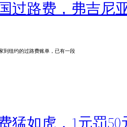
国过路费，弗吉尼
搬家到纽约的过路费账单，已有一段
费猛如虎，1元罚50