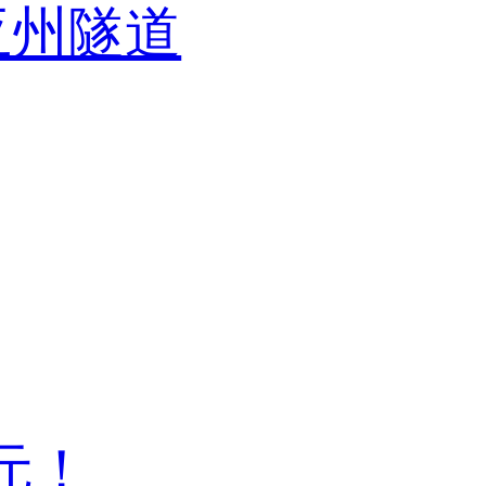
亚州隧道
元！