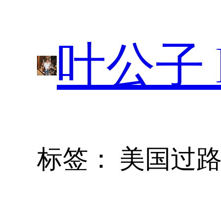
跳
至
叶公子 P
内
容
标签：
美国过