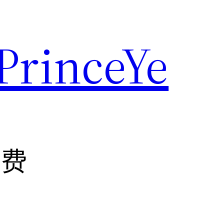
rinceYe
路费