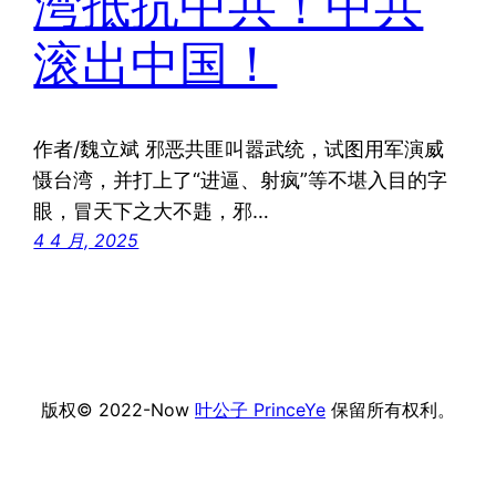
湾抵抗中共！中共
滚出中国！
作者/魏立斌 邪恶共匪叫嚣武统，试图用军演威
慑台湾，并打上了“进逼、射疯”等不堪入目的字
眼，冒天下之大不韪，邪…
4 4 月, 2025
版权© 2022-Now
叶公子 PrinceYe
保留所有权利。