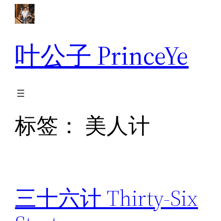
跳
至
内
叶公子 PrinceYe
容
标签：
美人计
三十六计 Thirty-Six