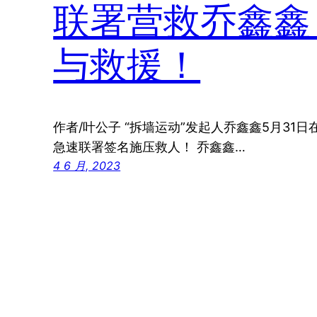
联署营救乔鑫鑫
与救援！
作者/叶公子 “拆墙运动”发起人乔鑫鑫5月3
急速联署签名施压救人！ 乔鑫鑫…
4 6 月, 2023