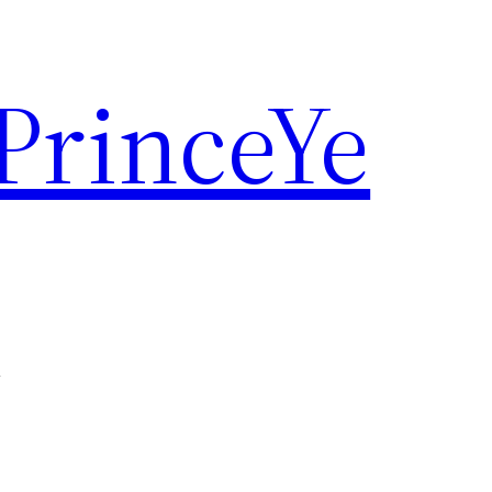
rinceYe
救