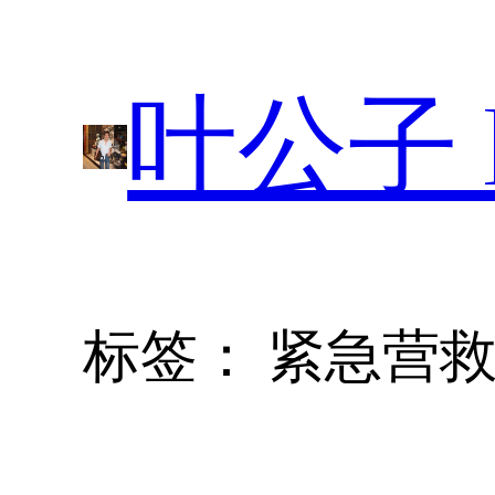
跳
至
叶公子 P
内
容
标签：
紧急营