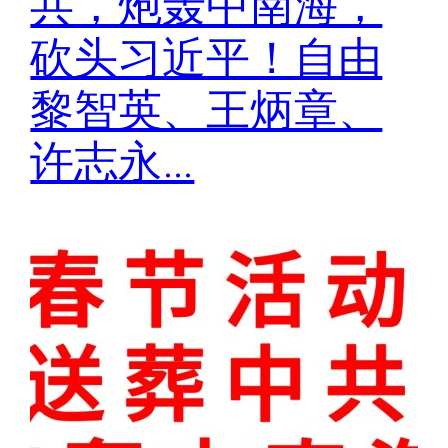
共，炮轰中南海，
砍头习近平！自由
黎智英、王炳章、
许志永…