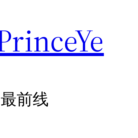
rinceYe
共最前线