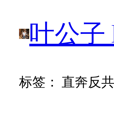
跳
至
叶公子 P
内
容
标签：
直奔反