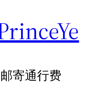
rinceYe
州邮寄通行费