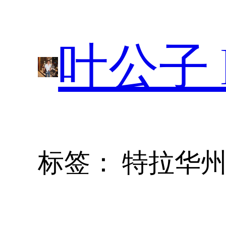
跳
至
叶公子 P
内
容
标签：
特拉华