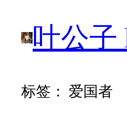
跳
至
叶公子 P
内
容
标签：
爱国者