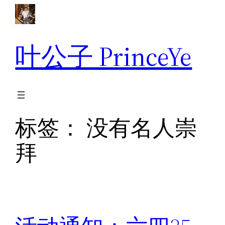
跳
至
内
叶公子 PrinceYe
容
标签：
没有名人崇
拜