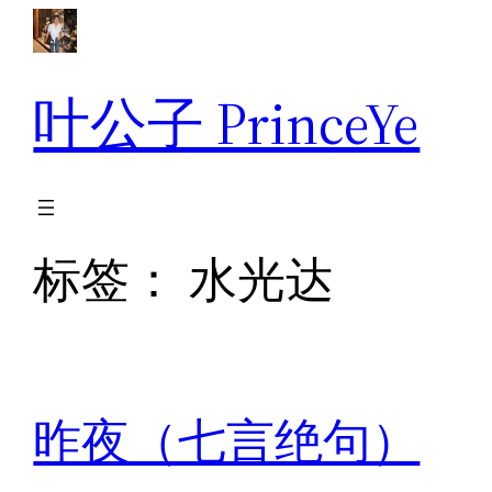
跳
至
内
叶公子 PrinceYe
容
标签：
水光达
昨夜（七言绝句）