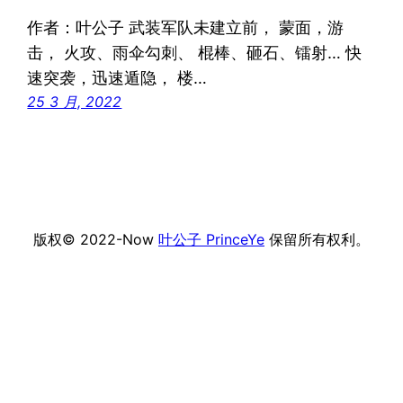
作者：叶公子 武装军队未建立前， 蒙面，游
击， 火攻、雨伞勾刺、 棍棒、砸石、镭射… 快
速突袭，迅速遁隐， 楼…
25 3 月, 2022
版权© 2022-Now
叶公子 PrinceYe
保留所有权利。