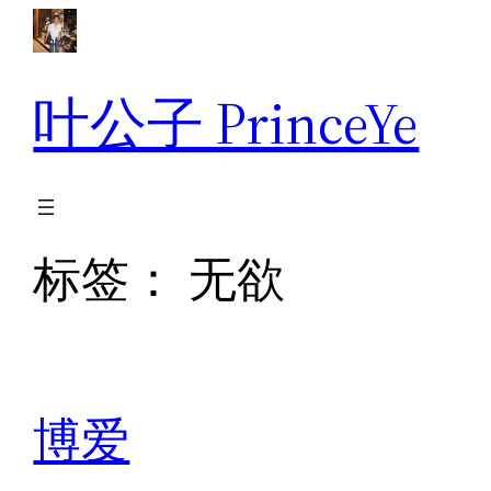
跳
至
内
叶公子 PrinceYe
容
标签：
无欲
博爱