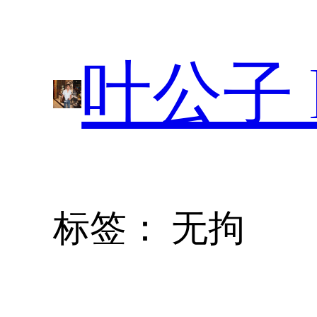
跳
至
叶公子 P
内
容
标签：
无拘