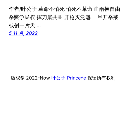
作者/叶公子 革命不怕死 怕死不革命 血雨换自由
杀戮争民权 挥刀屠共匪 开枪灭党魁 一旦开杀戒
或创一片天 …
5 11 月, 2022
版权© 2022-Now
叶公子 PrinceYe
保留所有权利。