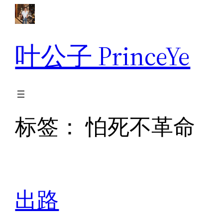
跳
至
内
叶公子 PrinceYe
容
标签：
怕死不革命
出路