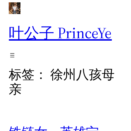
跳
至
内
叶公子 PrinceYe
容
标签：
徐州八孩母
亲