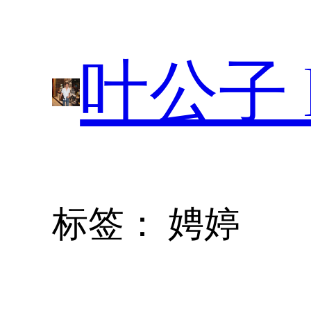
跳
至
叶公子 P
内
容
标签：
娉婷