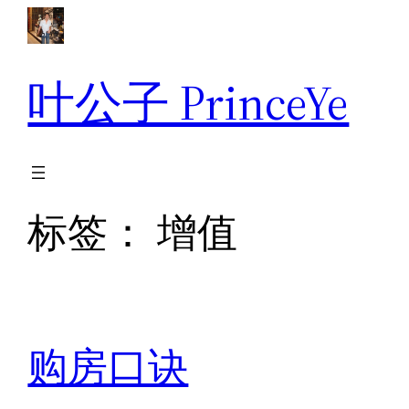
跳
至
内
叶公子 PrinceYe
容
标签：
增值
购房口诀