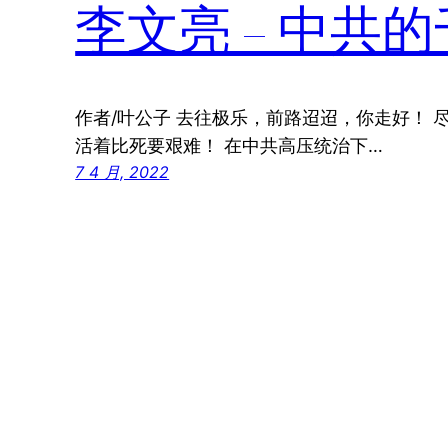
李文亮 – 中共
作者/叶公子 去往极乐，前路迢迢，你走好！
活着比死要艰难！ 在中共高压统治下…
7 4 月, 2022