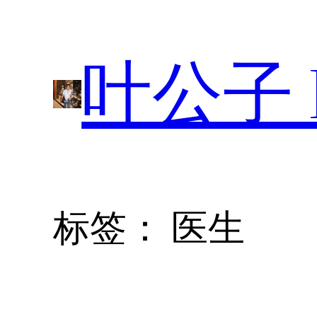
跳
至
叶公子 P
内
容
标签：
医生