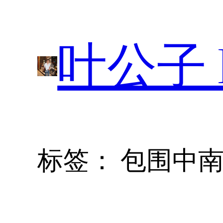
跳
至
叶公子 P
内
容
标签：
包围中