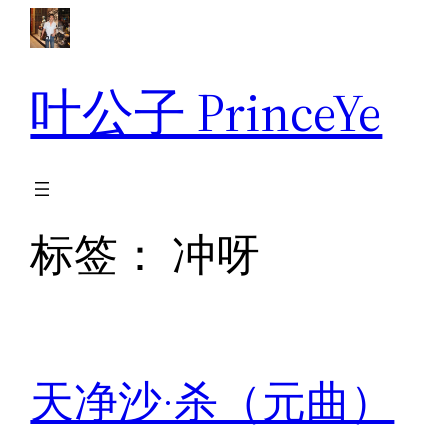
跳
至
内
叶公子 PrinceYe
容
标签：
冲呀
天净沙·杀（元曲）