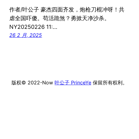
作者/叶公子 豪杰四面齐发，炮枪刀棍冲呀！共
虐全国吓傻。苟活跪煞？勇掀天净沙杀。
NY20250226 11:…
26 2 月, 2025
版权© 2022-Now
叶公子 PrinceYe
保留所有权利。