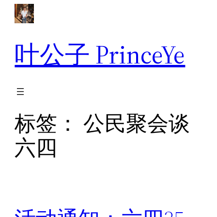
跳
至
内
叶公子 PrinceYe
容
标签：
公民聚会谈
六四