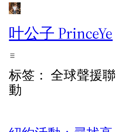
跳
至
内
叶公子 PrinceYe
容
标签：
全球聲援聯
動