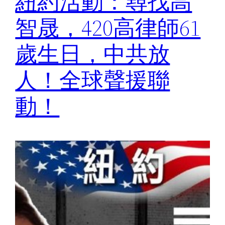
紐約活動：尋找高
智晟，420高律師61
歲生日，中共放
人！全球聲援聯
動！