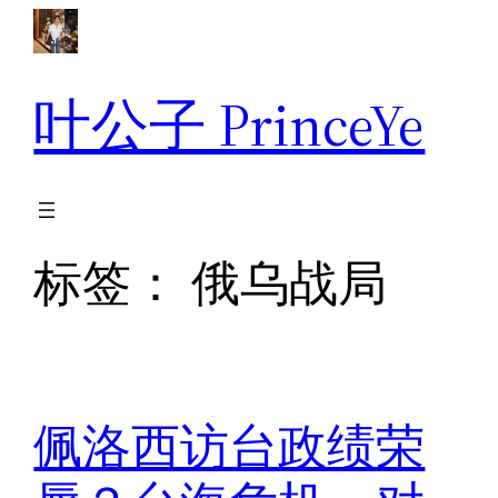
跳
至
内
叶公子 PrinceYe
容
标签：
俄乌战局
佩洛西访台政绩荣