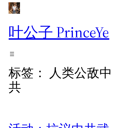
跳
至
内
叶公子 PrinceYe
容
标签：
人类公敌中
共