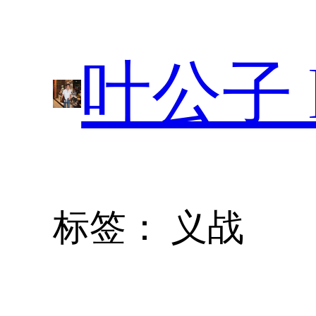
跳
至
叶公子 P
内
容
标签：
义战