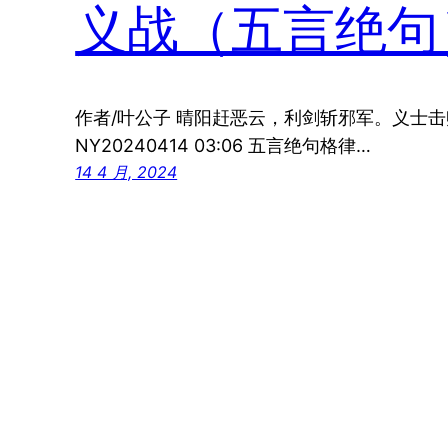
义战（五言绝句
作者/叶公子 晴阳赶恶云，利剑斩邪军。义士
NY20240414 03:06 五言绝句格律…
14 4 月, 2024