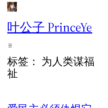
跳
至
内
叶公子 PrinceYe
容
标签：
为人类谋福
祉