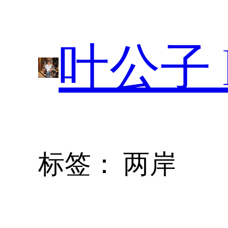
跳
至
叶公子 P
内
容
标签：
两岸