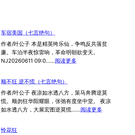
车宿美国（七言绝句）
作者/叶公子 本是精英绔乐仙，争鸣反共落贫
廉。车泊半夜惊雷响，革命明朝欲变天。
：
NJ20260611 09:0……
阅读更多
车
宿
顺不狂 逆不慌（七言绝句）
美
作者/叶公子 夜凉如水透八方，策马奔腾逆莫
国
慌。顺勿狂华阳耀眼，张弛有度坐中堂。 夜凉
（七
：
如水透八方，大展宏图逆莫慌……
阅读更多
言
顺
绝
不
句）
怜花狂
狂