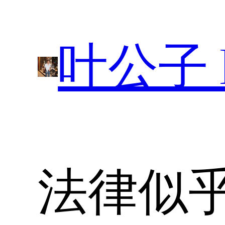
跳
至
叶公子 P
内
容
法律似