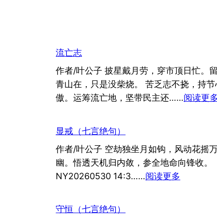
流亡志
作者/叶公子 披星戴月劳，穿市顶日忙。
青山在，只是没柴烧。 苦乏志不挠，持节
傲。运筹流亡地，坚带民主还……
阅读更
显戒（七言绝句）
作者/叶公子 空劫独坐月如钩，风动花摇
幽。悟透天机归内敛，参全地命向锋收。
：
NY20260530 14:3……
阅读更多
显
戒
守恒（七言绝句）
（七