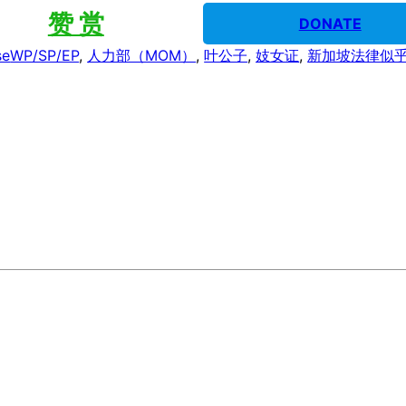
赞 赏
DONATE
se
WP/SP/EP
, 
人力部（MOM）
, 
叶公子
, 
妓女证
, 
新加坡法律似