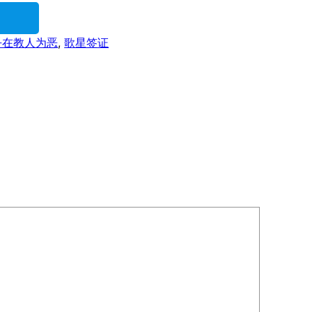
乎在教人为恶
, 
歌星签证