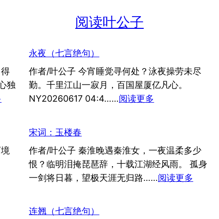
阅读叶公子
永夜（七言绝句）
留得
作者/叶公子 今宵睡觉寻何处？泳夜操劳未尽
心独
勤。千里江山一寂月，百国屋厦亿凡心。
：
：
多
NY20260617 04:4……
阅读更多
流
永
亡
夜
宋词：玉楼春
志
（七
万境
作者/叶公子 秦淮晚遇秦淮女，一夜温柔多少
言
恨？临明泪掩琵琶辞，十载江湖经风雨。 孤身
绝
：
一剑将日暮，望极天涯无归路……
阅读更多
句）
宋
词：
连翘（七言绝句）
玉