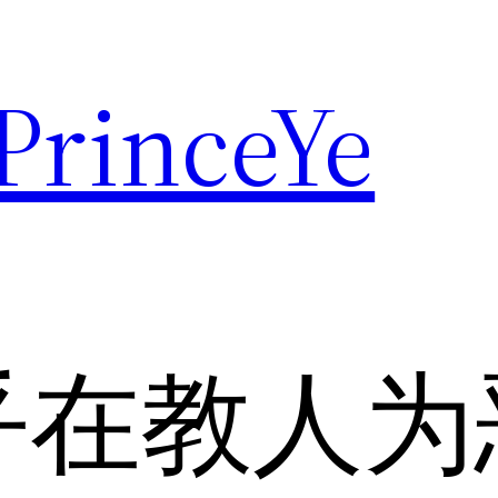
rinceYe
乎在教人为