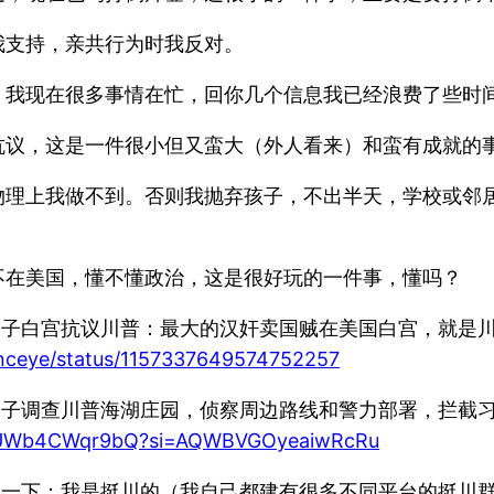
我支持，亲共行为时我反对。
，我现在很多事情在忙，回你几个信息我已经浪费了些时
抗议，这是一件很小但又蛮大（外人看来）和蛮有成就的
物理上我做不到。否则我抛弃孩子，不出半天，学校或邻
不在美国，懂不懂政治，这是很好玩的一件事，懂吗？
17:29）：叶公子白宫抗议川普：最大的汉奸卖国贼在美国白宫
inceye/status/1157337649574752257
17:30）：叶公子调查川普海湖庄园，侦察周边路线和警力部署
be/UWb4CWqr9bQ?si=AQWBVGOyeaiwRcRu
17:38）：声明一下：我是挺川的（我自己都建有很多不同平台