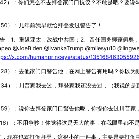
（May 4, 11:42）：你们怎么不去拜登家门口抗议？不敢
 4, 13:50）：几年前我早就给拜登发过警告了！
告：1、重返亚太，敌战中共国；2、留任国务卿蓬佩奥
Biden @IvankaTrump @milesyu10 @iingwen @
tps://x.com/humanprinceye/status/13516846305592
May 4, 15:28）：去他家门口警告他，在网上警告有用吗
（May 4, 15:34）：川普家我去过，拜登家我还没去过，
（May 4, 16:59）：说你去拜登家门口警告他呢，你提你
ay 4, 17:16）：不用争吵！你觉得这是天大的事，在我眼里都不
过，现在也骂打倒拜登，这很小的一件事，主要是要打倒