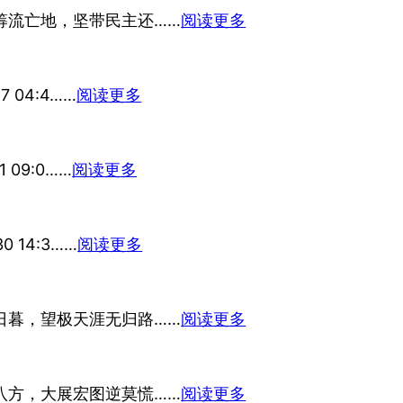
：
筹流亡地，坚带民主还……
阅读更多
流
亡
：
04:4……
阅读更多
志
永
夜
：
09:0……
阅读更多
（七
车
言
宿
绝
：
14:3……
阅读更多
美
句）
显
国
戒
（七
：
日暮，望极天涯无归路……
（七
阅读更多
言
宋
言
绝
词：
绝
句）
：
八方，大展宏图逆莫慌……
阅读更多
玉
句）