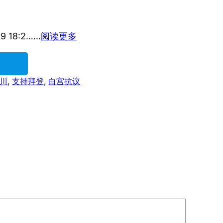
顺
楼
不
春
：
18:2……
阅读更多
狂
守
逆
恒
不
（七
慌
川
, 
支持拜登
, 
白宫抗议
言
（七
绝
言
句）
绝
句）