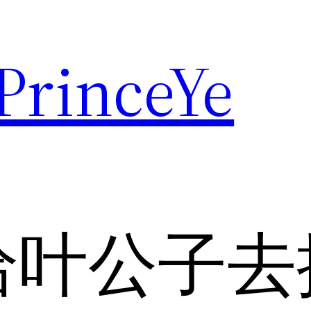
rinceYe
给叶公子去