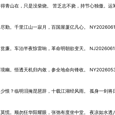
留得青山在，只是没柴烧。 苦乏志不挠，持节心独傲。运
勤。千里江山一寂月，百国屋厦亿凡心。 NY20260617 
。车泊半夜惊雷响，革命明朝欲变天。 NJ20260611 
幽。悟透天机归内敛，参全地命向锋收。 NY20260530 
多少恨？临明泪掩琵琶辞，十载江湖经风雨。 孤身一剑将
逆莫慌。顺勿狂华阳耀眼，张弛有度坐中堂。 夜凉如水透