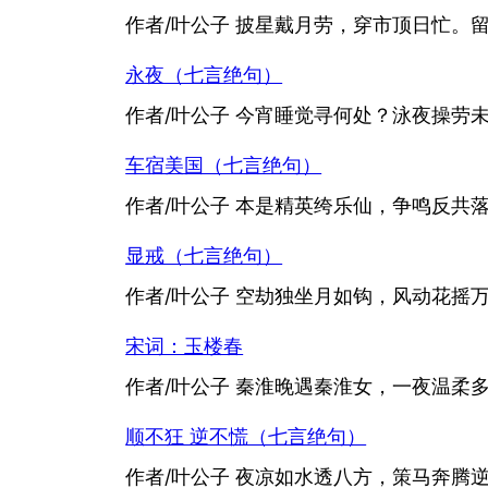
作者/叶公子 披星戴月劳，穿市顶日忙。
永夜（七言绝句）
作者/叶公子 今宵睡觉寻何处？泳夜操劳未尽
车宿美国（七言绝句）
作者/叶公子 本是精英绔乐仙，争鸣反共落贫廉
显戒（七言绝句）
作者/叶公子 空劫独坐月如钩，风动花摇万境
宋词：玉楼春
作者/叶公子 秦淮晚遇秦淮女，一夜温柔
顺不狂 逆不慌（七言绝句）
作者/叶公子 夜凉如水透八方，策马奔腾