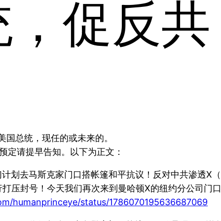
统，促反共
美国总统，现任的或未来的。
有预定请提早告知。以下为正文：
21:42）：我们计划去马斯克家门口搭帐篷和平抗议！反对中共
今天我们再次来到曼哈顿X的纽约分公司门口抗议！X Collud
.com/humanprinceye/status/1786070195636687069