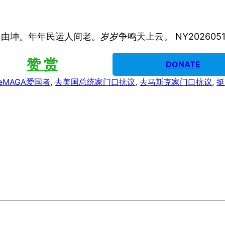
坤。年年民运人间老。岁岁争鸣天上云。 NY20260519 
赞 赏
DONATE
e
MAGA爱国者
, 
去美国总统家门口抗议
, 
去马斯克家门口抗议
, 
挺