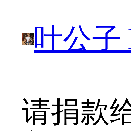
跳
至
叶公子 P
内
容
请捐款