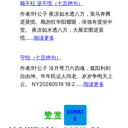
顺不狂 逆不慌（七言绝句）
玉
作者/叶公子 夜凉如水透八方，策马奔腾
楼
逆莫慌。顺勿狂华阳耀眼，张弛有度坐中
春
堂。 夜凉如水透八方，大展宏图逆莫
：
慌……
阅读更多
顺
不
守恒（七言绝句）
狂
作者/叶公子 冷月弯刀六四魂，孤阳利剑
逆
自由坤。年年民运人间老。岁岁争鸣天上
不
：
云。 NY20260519 18:2……
阅读更多
慌
守
（七
恒
言
（七
绝
DONAT
赞 赏
言
句）
E
绝