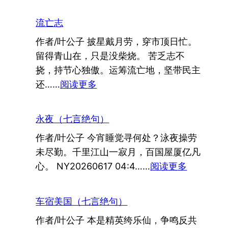
流亡志
作者/叶公子 披星戴月劳，穿市顶日忙。
留得青山在，只是没柴烧。 苦乏志不
挠，持节心独傲。运筹流亡地，坚带民主
：
还……
阅读更多
流
亡
永夜（七言绝句）
志
作者/叶公子 今宵睡觉寻何处？泳夜操劳
未尽勤。千里江山一寂月，百国屋厦亿凡
：
心。 NY20260617 04:4……
阅读更多
永
夜
车宿美国（七言绝句）
（七
作者/叶公子 本是精英绔乐仙，争鸣反共
言