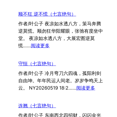
宋
词：
顺不狂 逆不慌（七言绝句）
玉
作者/叶公子 夜凉如水透八方，策马奔腾
楼
逆莫慌。顺勿狂华阳耀眼，张弛有度坐中
春
堂。 夜凉如水透八方，大展宏图逆莫
：
慌……
阅读更多
顺
不
守恒（七言绝句）
狂
作者/叶公子 冷月弯刀六四魂，孤阳利剑
逆
自由坤。年年民运人间老。岁岁争鸣天上
不
：
云。 NY20260519 18:2……
阅读更多
慌
守
（七
恒
言
连翘（七言绝句）
（七
绝
作者/叶公子 东南西北四招财，闪闪金光
言