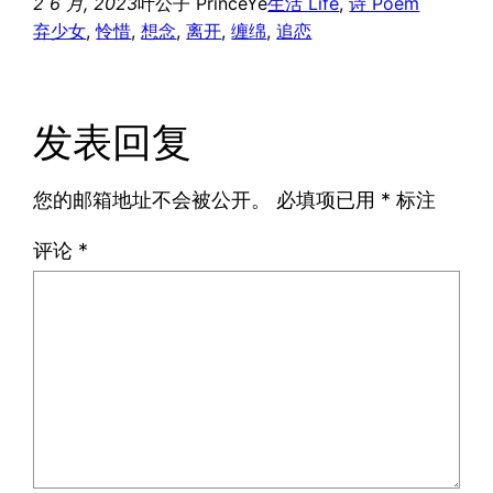
2 6 月, 2023
叶公子 PrinceYe
生活 Life
, 
诗 Poem
句）
弃少女
, 
怜惜
, 
想念
, 
离开
, 
缠绵
, 
追恋
发表回复
您的邮箱地址不会被公开。
必填项已用
*
标注
评论
*