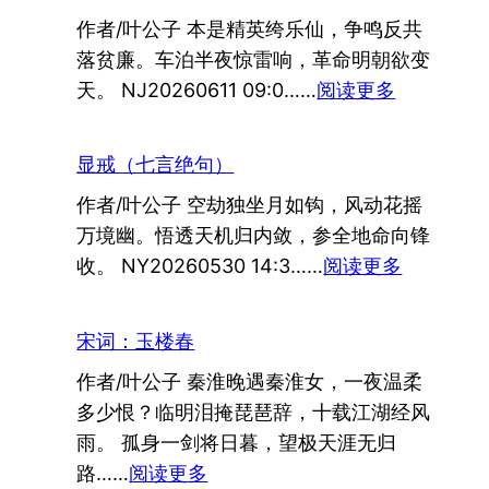
（七
作者/叶公子 本是精英绔乐仙，争鸣反共
言
落贫廉。车泊半夜惊雷响，革命明朝欲变
绝
：
天。 NJ20260611 09:0……
阅读更多
句）
车
宿
显戒（七言绝句）
美
作者/叶公子 空劫独坐月如钩，风动花摇
国
万境幽。悟透天机归内敛，参全地命向锋
（七
：
收。 NY20260530 14:3……
阅读更多
言
显
绝
戒
句）
宋词：玉楼春
（七
作者/叶公子 秦淮晚遇秦淮女，一夜温柔
言
多少恨？临明泪掩琵琶辞，十载江湖经风
绝
雨。 孤身一剑将日暮，望极天涯无归
句）
：
路……
阅读更多