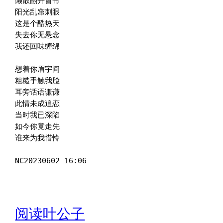
懒散翻开窗帘

阳光乱窜刺眼

这是个酷热天

失去你无悬念

我还回味缠绵

想着你眉宇间

粗糙手触我脸

耳旁话语谦谦

此情未成追恋

当时我已深陷

如今你竟走先

谁来为我惜怜

NC20230602 16:06
阅读叶公子