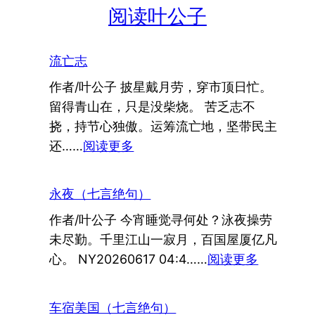
阅读叶公子
流亡志
作者/叶公子 披星戴月劳，穿市顶日忙。
留得青山在，只是没柴烧。 苦乏志不
挠，持节心独傲。运筹流亡地，坚带民主
：
还……
阅读更多
流
亡
永夜（七言绝句）
志
作者/叶公子 今宵睡觉寻何处？泳夜操劳
未尽勤。千里江山一寂月，百国屋厦亿凡
：
心。 NY20260617 04:4……
阅读更多
永
夜
车宿美国（七言绝句）