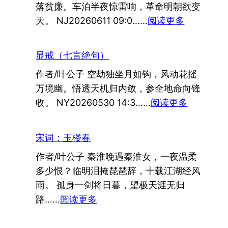
落贫廉。车泊半夜惊雷响，革命明朝欲变
绝
：
天。 NJ20260611 09:0……
阅读更多
句）
车
宿
显戒（七言绝句）
美
作者/叶公子 空劫独坐月如钩，风动花摇
国
万境幽。悟透天机归内敛，参全地命向锋
（七
：
收。 NY20260530 14:3……
阅读更多
言
显
绝
戒
句）
宋词：玉楼春
（七
作者/叶公子 秦淮晚遇秦淮女，一夜温柔
言
多少恨？临明泪掩琵琶辞，十载江湖经风
绝
雨。 孤身一剑将日暮，望极天涯无归
句）
：
路……
阅读更多
宋
词：