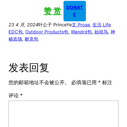
不
DONAT
赞 赏
E
狂
逆
23 4 月, 2024
叶公子 PrinceYe
文 Prose
, 
生活 Life
不
EDC包
, 
Outdoor Products包
, 
Wandrd包
, 
始祖鸟
, 
神
秘农场
, 
耐克包
慌
（七
言
绝
发表回复
句）
您的邮箱地址不会被公开。
必填项已用
*
标注
评论
*