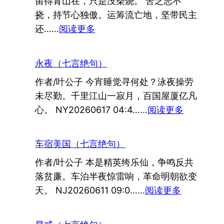
留得青山在，只是没柴烧。 苦乏志不
仙
挠，持节心独傲。运筹流亡地，坚带民主
：
还……
阅读更多
流
亡
永夜（七言绝句）
志
作者/叶公子 今宵睡觉寻何处？泳夜操劳
未尽勤。千里江山一寂月，百国屋厦亿凡
：
心。 NY20260617 04:4……
阅读更多
永
夜
车宿美国（七言绝句）
（七
作者/叶公子 本是精英绔乐仙，争鸣反共
言
落贫廉。车泊半夜惊雷响，革命明朝欲变
绝
：
天。 NJ20260611 09:0……
阅读更多
句）
车
宿