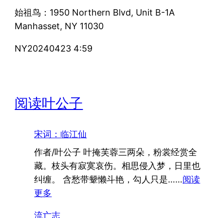
始祖鸟：1950 Northern Blvd, Unit B-1A
Manhasset, NY 11030
NY20240423 4:59
阅读叶公子
宋词：临江仙
作者/叶公子 叶掩芙蓉三两朵，粉裳经赏全
藏。枝头有寂寞哀伤。相思侵入梦，日里也
纠缠。 含愁带颦懒斗艳，勾人只是……
阅读
：
更多
宋
流亡志