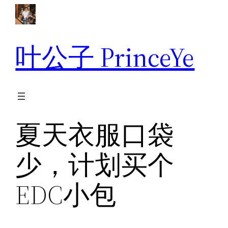
跳
至
内
叶公子 PrinceYe
容
夏天衣服口袋
少，计划买个
EDC小包