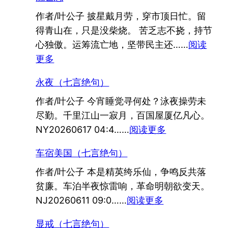
词：
作者/叶公子 披星戴月劳，穿市顶日忙。留
临
得青山在，只是没柴烧。 苦乏志不挠，持节
江
心独傲。运筹流亡地，坚带民主还……
仙
阅读
：
更多
流
永夜（七言绝句）
亡
作者/叶公子 今宵睡觉寻何处？泳夜操劳未
志
尽勤。千里江山一寂月，百国屋厦亿凡心。
：
NY20260617 04:4……
阅读更多
永
车宿美国（七言绝句）
夜
作者/叶公子 本是精英绔乐仙，争鸣反共落
（七
贫廉。车泊半夜惊雷响，革命明朝欲变天。
言
：
NJ20260611 09:0……
阅读更多
绝
车
句）
显戒（七言绝句）