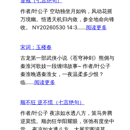
显戒（七言绝句）
美
作者/叶公子 空劫独坐月如钩，风动花摇
国
万境幽。悟透天机归内敛，参全地命向锋
（七
：
收。 NY20260530 14:3……
阅读更多
言
显
绝
戒
句）
宋词：玉楼春
（七
古龙第一部武侠小说《苍穹神剑》熊倜与
言
秦淮河歌妓一段缠绵故事~ 作者/叶公子
绝
秦淮晚遇秦淮女，一夜温柔多少恨？
句）
：
临……
阅读更多
宋
词：
顺不狂 逆不慌（七言绝句）
玉
作者/叶公子 夜凉如水透八方，策马奔腾
楼
逆莫慌。顺勿狂华阳耀眼，张弛有度坐中
春
堂。 夜凉如水透八方，大展宏图逆莫