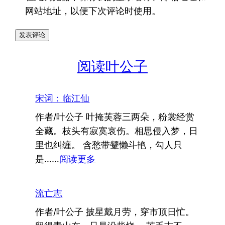
网站地址，以便下次评论时使用。
阅读叶公子
宋词：临江仙
作者/叶公子 叶掩芙蓉三两朵，粉裳经赏
全藏。枝头有寂寞哀伤。相思侵入梦，日
里也纠缠。 含愁带颦懒斗艳，勾人只
：
是……
阅读更多
宋
词：
流亡志
临
作者/叶公子 披星戴月劳，穿市顶日忙。
江