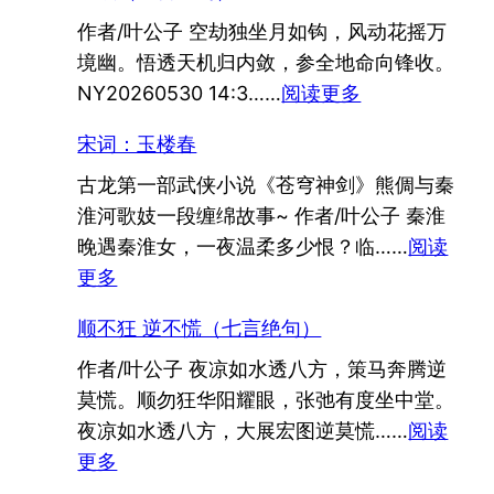
宿
作者/叶公子 空劫独坐月如钩，风动花摇万
美
境幽。悟透天机归内敛，参全地命向锋收。
国
：
NY20260530 14:3……
阅读更多
（七
显
言
宋词：玉楼春
戒
绝
古龙第一部武侠小说《苍穹神剑》熊倜与秦
（七
句）
淮河歌妓一段缠绵故事~ 作者/叶公子 秦淮
言
晚遇秦淮女，一夜温柔多少恨？临……
绝
阅读
：
更多
句）
宋
顺不狂 逆不慌（七言绝句）
词：
作者/叶公子 夜凉如水透八方，策马奔腾逆
玉
莫慌。顺勿狂华阳耀眼，张弛有度坐中堂。
楼
夜凉如水透八方，大展宏图逆莫慌……
春
阅读
：
更多
顺