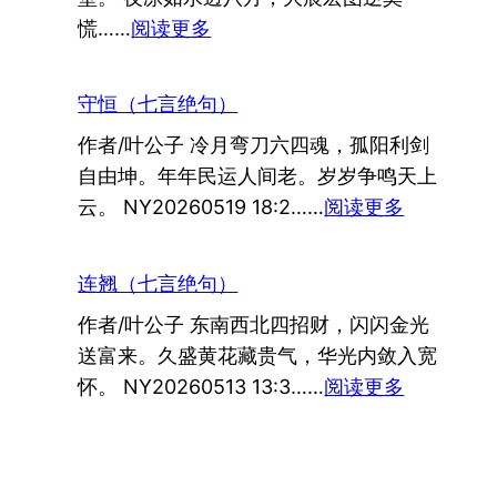
：
慌……
阅读更多
顺
不
守恒（七言绝句）
狂
作者/叶公子 冷月弯刀六四魂，孤阳利剑
逆
自由坤。年年民运人间老。岁岁争鸣天上
不
：
云。 NY20260519 18:2……
阅读更多
慌
守
（七
恒
言
连翘（七言绝句）
（七
绝
作者/叶公子 东南西北四招财，闪闪金光
言
句）
送富来。久盛黄花藏贵气，华光内敛入宽
绝
：
怀。 NY20260513 13:3……
阅读更多
句）
连
翘
（七