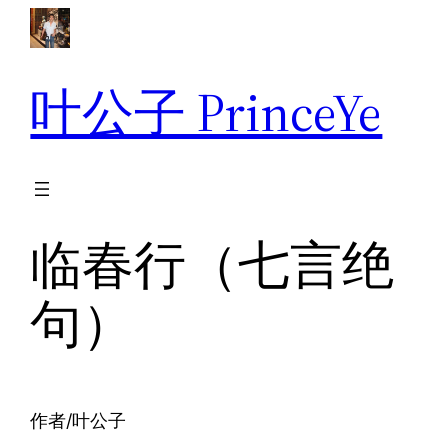
跳
至
内
叶公子 PrinceYe
容
临春行（七言绝
句）
作者/叶公子