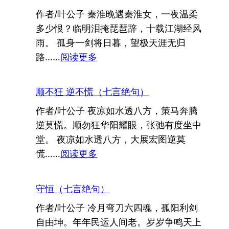
（七
作者/叶公子 秦淮晚遇秦淮女，一夜温柔
言
多少恨？临明泪掩琵琶辞，十载江湖经风
绝
雨。 孤身一剑将日暮，望极天涯无归
句）
：
路……
阅读更多
宋
词：
顺不狂 逆不慌（七言绝句）
玉
作者/叶公子 夜凉如水透八方，策马奔腾
楼
逆莫慌。顺勿狂华阳耀眼，张弛有度坐中
春
堂。 夜凉如水透八方，大展宏图逆莫
：
慌……
阅读更多
顺
不
守恒（七言绝句）
狂
作者/叶公子 冷月弯刀六四魂，孤阳利剑
逆
自由坤。年年民运人间老。岁岁争鸣天上
不