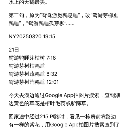
水上的天鹅最美。
第三句，原为“鸳鸯游觅鸭息睡”，改“鸳游芽柳垂
鸭睡”，”鸳游鸭睡孤芽柳”……
NY20250320 19:15
21日
鸳游鸭睡芽枯树 7:18
鸳游芽树枯鸭睡
鸳游芽树疏鸭睡 8:32
鸳游芽树荒鸭睡 12:01
今天去湖边通过Google App拍图片搜索，查到湖
边黄色的草花是榕叶毛茛或驴蹄草。
回家途中经过215 Pl路时，看见一栋房前靠路边
有一样的紫花，用Google App拍图片搜索查到了