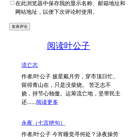
在此浏览器中保存我的显示名称、邮箱地址和
网站地址，以便下次评论时使用。
阅读叶公子
流亡志
作者/叶公子 披星戴月劳，穿市顶日忙。
留得青山在，只是没柴烧。 苦乏志不
挠，持节心独傲。运筹流亡地，坚带民主
：
还……
阅读更多
流
亡
永夜（七言绝句）
志
作者/叶公子 今宵睡觉寻何处？泳夜操劳