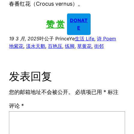
春番红花（Crocus vernus）。
DONAT
赞 赏
E
19 3 月, 2025
叶公子 PrinceYe
生活 Life
, 
诗 Poem
地紫花
, 
漾水天鹅
, 
百艳压
, 
练脚
, 
草黄花
, 
街邻
发表回复
您的邮箱地址不会被公开。
必填项已用
*
标注
评论
*