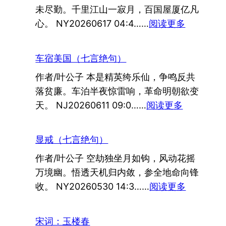
未尽勤。千里江山一寂月，百国屋厦亿凡
：
心。 NY20260617 04:4……
阅读更多
永
夜
车宿美国（七言绝句）
（七
作者/叶公子 本是精英绔乐仙，争鸣反共
言
落贫廉。车泊半夜惊雷响，革命明朝欲变
绝
：
天。 NJ20260611 09:0……
阅读更多
句）
车
宿
显戒（七言绝句）
美
作者/叶公子 空劫独坐月如钩，风动花摇
国
万境幽。悟透天机归内敛，参全地命向锋
（七
：
收。 NY20260530 14:3……
阅读更多
言
显
绝
戒
句）
宋词：玉楼春