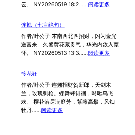
：
云。 NY20260519 18:2……
阅读更多
慌
守
（七
恒
言
连翘（七言绝句）
（七
绝
作者/叶公子 东南西北四招财，闪闪金光
言
句）
送富来。久盛黄花藏贵气，华光内敛入宽
绝
：
怀。 NY20260513 13:3……
阅读更多
句）
连
翘
怜花狂
（七
作者/叶公子 连翘招财贺新郎，天剑木
言
兰，玫瑰刺枪。蝶舞蜂徘徊，啭啾鸟飞
绝
欢。 樱花落尽满庭芳，紫藤高攀，风灿
句）
：
牡丹……
阅读更多
怜
花