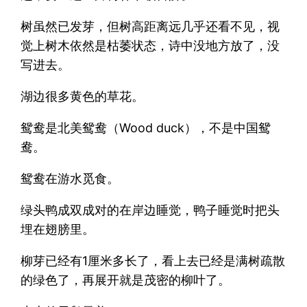
树虽然已发芽，但树高距离远几乎还看不见，视
觉上树木依然是枯萎状态，诗中没地方放了，没
写进去。
湖边很多黄色的草花。
鸳鸯是北美鸳鸯（Wood duck），不是中国鸳
鸯。
鸳鸯在游水觅食。
绿头鸭成双成对的在岸边睡觉，鸭子睡觉时把头
埋在翅膀里。
柳芽已经有1厘米多长了，看上去已经是满树疏散
的绿色了，再展开就是茂密的柳叶了。