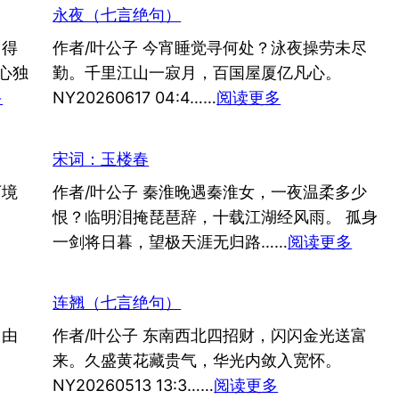
永夜（七言绝句）
留得
作者/叶公子 今宵睡觉寻何处？泳夜操劳未尽
心独
勤。千里江山一寂月，百国屋厦亿凡心。
：
：
多
NY20260617 04:4……
阅读更多
流
永
亡
夜
宋词：玉楼春
志
（七
万境
作者/叶公子 秦淮晚遇秦淮女，一夜温柔多少
言
恨？临明泪掩琵琶辞，十载江湖经风雨。 孤身
绝
：
一剑将日暮，望极天涯无归路……
阅读更多
句）
宋
词：
连翘（七言绝句）
玉
自由
作者/叶公子 东南西北四招财，闪闪金光送富
楼
来。久盛黄花藏贵气，华光内敛入宽怀。
春
：
NY20260513 13:3……
阅读更多