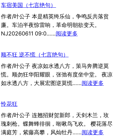
车宿美国（七言绝句）
作者/叶公子 本是精英绔乐仙，争鸣反共落贫
廉。车泊半夜惊雷响，革命明朝欲变天。
：
NJ20260611 09:0……
阅读更多
车
宿
顺不狂 逆不慌（七言绝句）
美
作者/叶公子 夜凉如水透八方，策马奔腾逆莫
国
慌。顺勿狂华阳耀眼，张弛有度坐中堂。 夜凉
（七
：
如水透八方，大展宏图逆莫慌……
阅读更多
言
顺
绝
不
句）
怜花狂
狂
作者/叶公子 连翘招财贺新郎，天剑木兰，玫
逆
瑰刺枪。蝶舞蜂徘徊，啭啾鸟飞欢。 樱花落尽
不
：
满庭芳，紫藤高攀，风灿牡丹……
阅读更多
慌